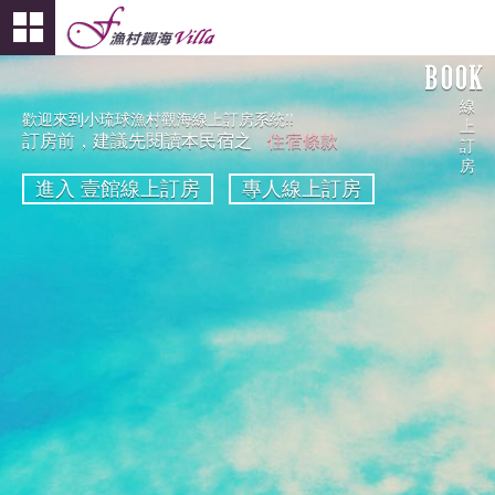
BOOK
線
歡迎來到小琉球漁村觀海線上訂房系統!!
上
訂房前，建議先閱讀本民宿之
住宿條款
訂
房
進入 壹館線上訂房
專人線上訂房